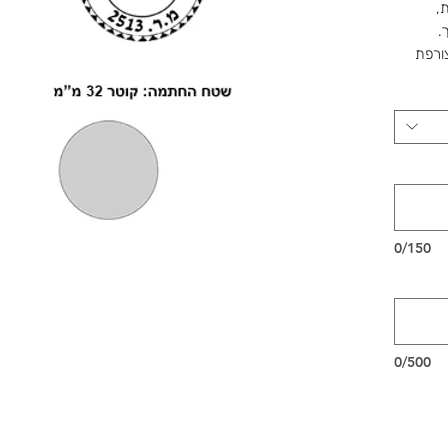
,
.
צורפת
וב
כנה
שלנו ברוטשילד 1, ראשון לציון,
 אישית
0/150
0/500