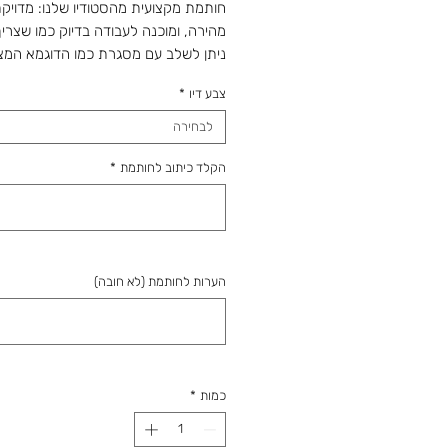
חותמת מקצועית מהסטודיו שלנו: מדויקת
מהירה, ומוכנה לעבודה בדיוק כמו שצריך
ניתן לשלב עם מסגרת כמו הדוגמא המ
* לבקשות מיוחדות ניתן לשלוח את הכית
צבע דיו
*
לוואטסאפ
0544705048
לבחירה
סקיצה תשלח לאישור בוואטסאפ לפני ה
הקלד כיתוב לחותמת
*
מהחנות והסטודיו 
מאז 1988: מלאכה מוקפדת, מותאמת
ומוכנה במועד שסיכמנו.
הערות לחותמת (לא חובה)
כמות
*