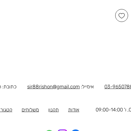
03-965078
אימייל:
sir88rishon@gmail.com
כתובת: רוטשילד 
אודות
תקנון
משלוחים
קטגורי