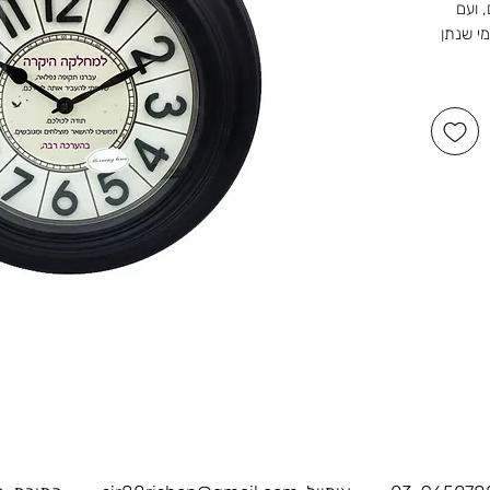
 ועם
י שנתן
 הקדשה
שלנו ברוטשילד 1, ראשון לציון,
דור,
שמחות.