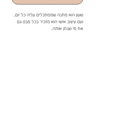
שעון הוא מתנה שמסתכלים עליה כל יום,
ועם עיצוב אישי הוא מזכיר בכל מבט גם
את מי שנתן אותה.
שעון עץ בעיצוב קלף עם הקדשה אישית
כותרת בהבלטה וכיתוב בחריטה
צביעה ידנית - צבעים לבחירתכם
מהחנות והסטודיו שלנו ברוטשילד 1,
ראשון לציון, מאז 1988: מלאכה
שמתחדשת עם כל דור, ומתנה שמוכנה
צור קשר
בזמן לשמחה. נפגשים בשמחות.
טלפון:
03-9650788
אימייל:
sir88rishon@gmail.com
כתובת: רוטשילד 1, ראשון לציון
שעות הפעילות: א'-ה' 09:00-18:30, ו' 09:00-
14:00
אודות
תקנון
משלוחים
קטגוריות
נוספות
הצהרת נגישות