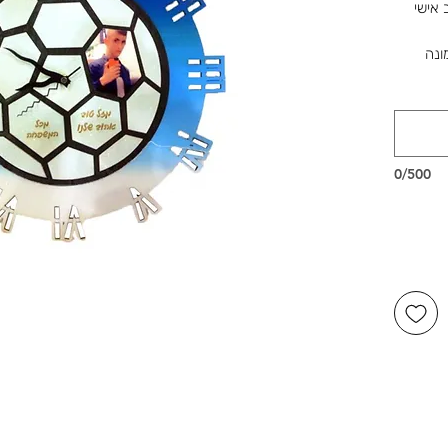
 אישי
ונה
שלנו ברוטשילד 1, ראשון לציון,
דור,
שמחות.
0/500