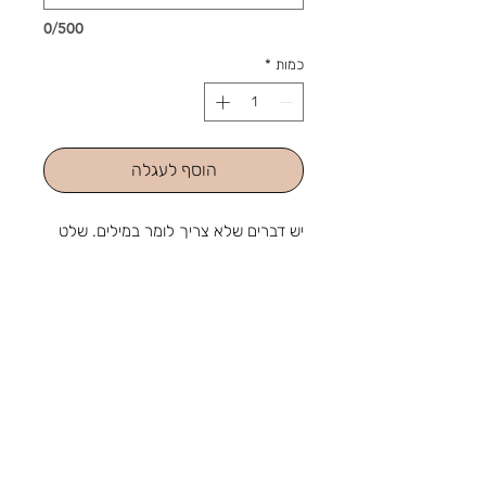
0/500
כמות
*
הוסף לעגלה
יש דברים שלא צריך לומר במילים. שלט
מעוצב עם שם המשפחה אומר אותם
בכניסה, כל יום מחדש.
מידות כ- 24 ס"מ/ 14 ס"מ
מהחנות והסטודיו שלנו ברוטשילד 1,
ראשון לציון, מאז 1988: מלאכה
שמתחדשת עם כל דור, ומתנה שמוכנה
בזמן לשמחה. נפגשים בשמחות.
צור קשר
טלפון:
03-9650788