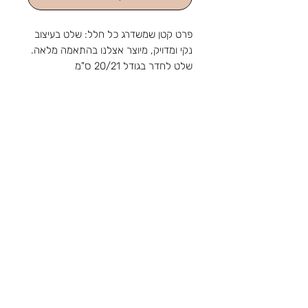
פרט קטן שמשדרג כל חלל: שלט בעיצוב
נקי ומדויק, מיוצר אצלנו בהתאמה מלאה.
שלט לחדר בגודל 20/21 ס"מ
מהחנות והסטודיו שלנו ברוטשילד 1,
ראשון לציון, מאז 1988: מלאכה
שמתחדשת עם כל דור, ומתנה שמוכנה
בזמן לשמחה. נפגשים בשמחות.
צור קשר
טלפון:
03-9650788
אימייל:
sir88rishon@gmail.com
כתובת: רוטשילד 1, ראשון לציון
שעות הפעילות: א'-ה' 09:00-18:30, ו' 09:00-
14:00
אודות
תקנון
משלוחים
קטגוריות
נוספות
הצהרת נגישות