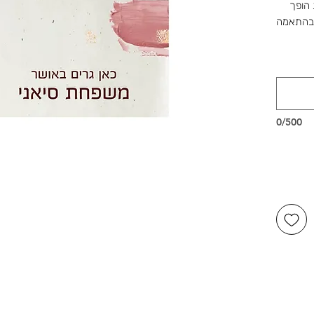
הופך
 בהתאמה
שלנו ברוטשילד 1, ראשון לציון,
דור,
0/500
שמחות.