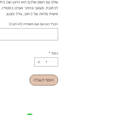
שלט עם השם שלכם הוא הרגע שבו בית 
לכתובת. מעוצב ונחתך אצלנו בסטודיו,
אישית מלאה של כיתוב, גודל וסגנון.
שלט לדלת בגודל 20/10 ס"מ
הקלד כאן שם ושם משפחה (לא חובה)
בסובלימציה עובי 4 מ"מ
מהחנות והסטודיו 
מאז 1988: מלאכה שמתחדשת עם כל 
ומתנה שמוכנה בזמן לשמחה. נפגשים ב
כמות
*
הוסף לעגלה