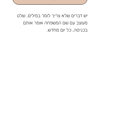
יש דברים שלא צריך לומר במילים. שלט
מעוצב עם שם המשפחה אומר אותם
בכניסה, כל יום מחדש.
שלט לדלת בגודל 20/10 ס"מ
בסובלימציה עובי 4 מ"מ
מהחנות והסטודיו שלנו ברוטשילד 1,
ראשון לציון, מאז 1988: מלאכה
שמתחדשת עם כל דור, ומתנה שמוכנה
צור קשר
בזמן לשמחה. נפגשים בשמחות.
טלפון:
03-9650788
אימייל:
sir88rishon@gmail.com
כתובת: רוטשילד 1, ראשון לציון
שעות הפעילות: א'-ה' 09:00-18:30, ו' 09:00-
14:00
אודות
תקנון
משלוחים
קטגוריות
נוספות
הצהרת נגישות