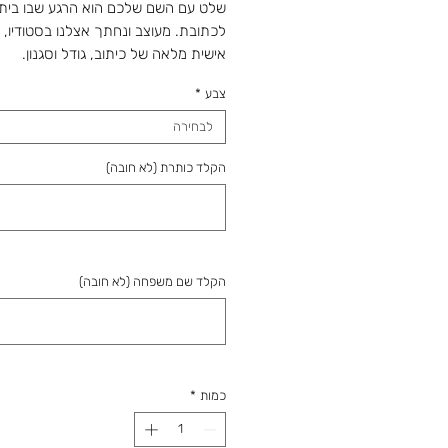
שלט עם השם שלכם הוא הרגע שבו בית 
לכתובת. מעוצב ונחתך אצלנו בסטודיו,
אישית מלאה של כיתוב, גודל וסגנון.
שלט מעץ צבוע לבחירתכם
צבע
*
גודל 24 ס"מ/ 16 ס"מ
מהחנות והסטודיו 
לבחירה
מאז 1988: מלאכה שמתחדשת עם כל 
הקלד כותרת (לא חובה)
ומתנה שמוכנה בזמן לשמחה. נפגשים ב
הקלד שם משפחה (לא חובה)
כמות
*