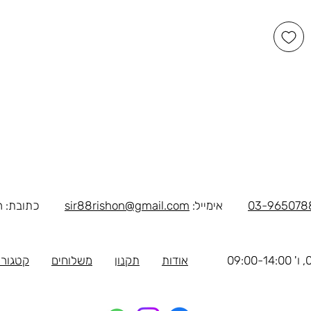
03-965078
אימייל:
sir88rishon@gmail.com
כתובת: רוטשילד 
אודות
תקנון
משלוחים
קטגורי