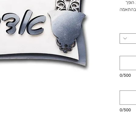
הופך
 בהתאמה
שלנו ברוטשילד 1, ראשון לציון,
דור,
שמחות.
0/500
0/500