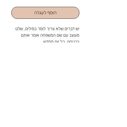
הוסף לעגלה
יש דברים שלא צריך לומר במילים. שלט
מעוצב עם שם המשפחה אומר אותם
בכניסה, כל יום מחדש.
מידות כ- 24 ס"מ/ 14 ס"מ
מהחנות והסטודיו שלנו ברוטשילד 1,
ראשון לציון, מאז 1988: מלאכה
שמתחדשת עם כל דור, ומתנה שמוכנה
בזמן לשמחה. נפגשים בשמחות.
צור קשר
טלפון:
03-9650788
אימייל:
sir88rishon@gmail.com
כתובת: רוטשילד 1, ראשון לציון
שעות הפעילות: א'-ה' 09:00-18:30, ו' 09:00-
14:00