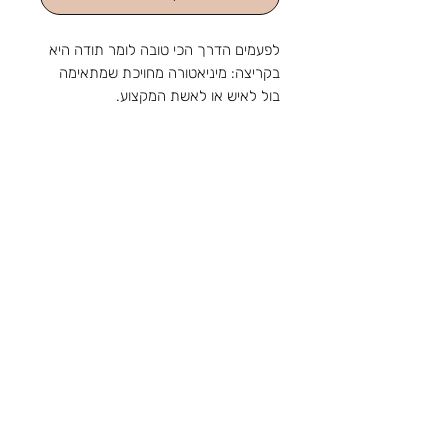
לפעמים הדרך הכי טובה לומר תודה היא
בקריצה: מיניאטורה מחויכת שמתאימה
בול לאיש או לאשת המקצוע.
גובה 15 ס"מ
כולל הקדשה אישית
מהחנות והסטודיו שלנו ברוטשילד 1,
ראשון לציון, מאז 1988: מלאכה
שמתחדשת עם כל דור, ומתנה שמוכנה
בזמן לשמחה. נפגשים בשמחות.
צור קשר
טלפון:
03-9650788
אימייל:
sir88rishon@gmail.com
כתובת: רוטשילד 1, ראשון לציון
שעות הפעילות: א'-ה' 09:00-18:30, ו' 09:00-
14:00
אודות
תקנון
משלוחים
קטגוריות
נוספות
הצהרת נגישות