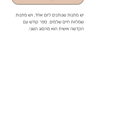
יש מתנות שנותנים ליום אחד, ויש מתנות
שמלוות חיים שלמים. ספר קודש עם
הקדשה אישית הוא מהסוג השני.
סידור יוקרתי מעור
כולל הקדשה אישית
מהחנות והסטודיו שלנו ברוטשילד 1,
ראשון לציון, מאז 1988: מלאכה
שמתחדשת עם כל דור, ומתנה שמוכנה
בזמן לשמחה. נפגשים בשמחות.
צור קשר
טלפון:
03-9650788
אימייל:
sir88rishon@gmail.com
כתובת: רוטשילד 1, ראשון לציון
שעות הפעילות: א'-ה' 09:00-18:30, ו' 09:00-
14:00
אודות
תקנון
משלוחים
קטגוריות
נוספות
הצהרת נגישות