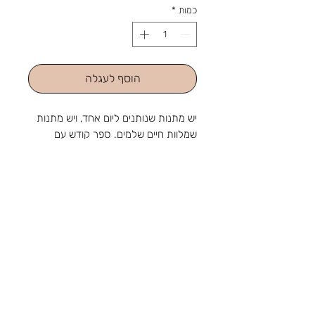
כמות
*
הוסף לעגלה
יש מתנות שנותנים ליום אחד, ויש מתנות
שמלוות חיים שלמים. ספר קודש עם
הקדשה אישית הוא מהסוג השני.
מהחנות והסטודיו שלנו ברוטשילד 1,
ראשון לציון, מאז 1988: מלאכה
שמתחדשת עם כל דור, ומתנה שמוכנה
בזמן לשמחה. נפגשים בשמחות.
צור קשר
טלפון:
03-9650788
אימייל:
sir88rishon@gmail.com
כתובת: רוטשילד 1, ראשון לציון