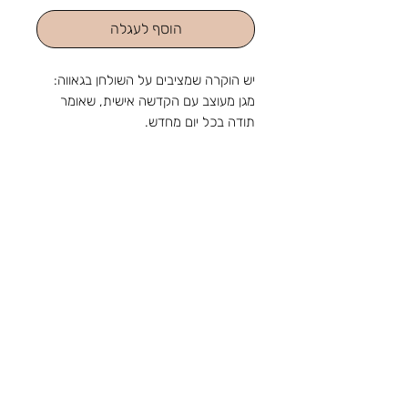
הוסף לעגלה
יש הוקרה שמציבים על השולחן בגאווה:
מגן מעוצב עם הקדשה אישית, שאומר
תודה בכל יום מחדש.
מעמד שולחני מעץ ארץ ישראל עם
תחתית מגן דוד והקדשה אישית
צביעה ידנית
מהחנות והסטודיו שלנו ברוטשילד 1,
ראשון לציון, מאז 1988: מלאכה
שמתחדשת עם כל דור, ומתנה שמוכנה
צור קשר
בזמן לשמחה. נפגשים בשמחות.
טלפון:
03-9650788
אימייל:
sir88rishon@gmail.com
כתובת: רוטשילד 1, ראשון לציון
שעות הפעילות: א'-ה' 09:00-18:30, ו' 09:00-
14:00
אודות
תקנון
משלוחים
קטגוריות