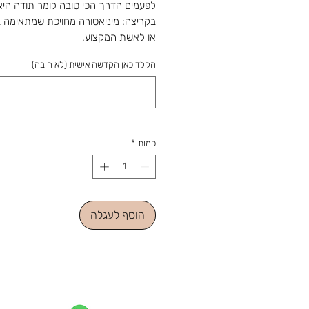
לפעמים הדרך הכי טובה לומר תודה היא
בקריצה: מיניאטורה מחויכת שמתאימה ב
או לאשת המקצוע.
גובה 15 ס"מ
הקלד כאן הקדשה אישית (לא חובה)
כולל הקדשה אישית
מהחנות והסטודיו 
מאז 1988: מלאכה שמתחדשת עם כל 
ומתנה שמוכנה בזמן לשמחה. נפגשים ב
כמות
*
הוסף לעגלה