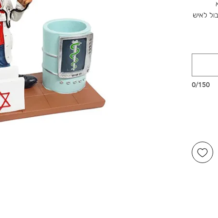
ול לאיש
שלנו ברוטשילד 1, ראשון לציון,
דור,
שמחות.
0/150