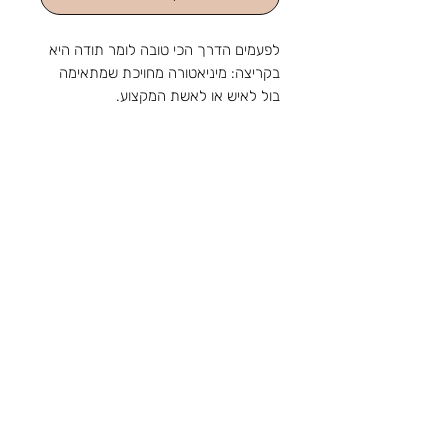
לפעמים הדרך הכי טובה לומר תודה היא
בקריצה: מיניאטורה מחויכת שמתאימה
בול לאיש או לאשת המקצוע.
גובה 15 ס"מ
כולל הקדשה אישית
מהחנות והסטודיו שלנו ברוטשילד 1,
ראשון לציון, מאז 1988: מלאכה
שמתחדשת עם כל דור, ומתנה שמוכנה
בזמן לשמחה. נפגשים בשמחות.
צור קשר
טלפון:
03-9650788
אימייל:
sir88rishon@gmail.com
כתובת: רוטשילד 1, ראשון לציון
שעות הפעילות: א'-ה' 09:00-18:30, ו' 09:00-
14:00
אודות
תקנון
משלוחים
קטגוריות
נוספות
הצהרת נגישות