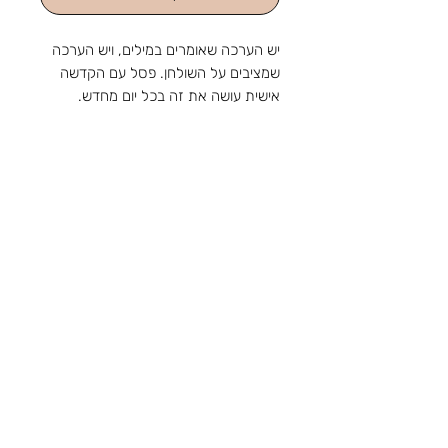
יש הערכה שאומרים במילים, ויש הערכה
שמציבים על השולחן. פסל עם הקדשה
אישית עושה את זה בכל יום מחדש.
גובה 43 ס"מ
כולל הקדשה אישית
מהחנות והסטודיו שלנו ברוטשילד 1,
ראשון לציון, מאז 1988: מלאכה
שמתחדשת עם כל דור, ומתנה שמוכנה
בזמן לשמחה. נפגשים בשמחות.
צור קשר
טלפון:
03-9650788
אימייל:
sir88rishon@gmail.com
כתובת: רוטשילד 1, ראשון לציון
שעות הפעילות: א'-ה' 09:00-18:30, ו' 09:00-
14:00
אודות
תקנון
משלוחים
קטגוריות
נוספות
הצהרת נגישות