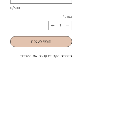
0/500
כמות
*
הוסף לעגלה
הדברים הקטנים עושים את ההבדל:
מחזיק מפתחות מעוצב אישית, מתנה
משמחת שתמיד נמצאת ביד.
גודל המחזיק קוטר 4/5.5 ס"מ
מעץ בציפוי אמייל
מהחנות והסטודיו שלנו ברוטשילד 1,
ראשון לציון, מאז 1988: מלאכה
שמתחדשת עם כל דור, ומתנה שמוכנה
בזמן לשמחה. נפגשים בשמחות.
צור קשר
טלפון:
03-9650788