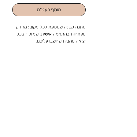
הוסף לעגלה
מתנה קטנה שנוסעת לכל מקום: מחזיק
מפתחות בהתאמה אישית, שמזכיר בכל
יציאה מהבית שחשבו עליכם.
כולל הקדשה אישית
מהחנות והסטודיו שלנו ברוטשילד 1,
ראשון לציון, מאז 1988: מלאכה
שמתחדשת עם כל דור, ומתנה שמוכנה
בזמן לשמחה. נפגשים בשמחות.
צור קשר
טלפון:
03-9650788
אימייל:
sir88rishon@gmail.com
כתובת: רוטשילד 1, ראשון לציון
שעות הפעילות: א'-ה' 09:00-18:30, ו' 09:00-
14:00
אודות
תקנון
משלוחים
קטגוריות