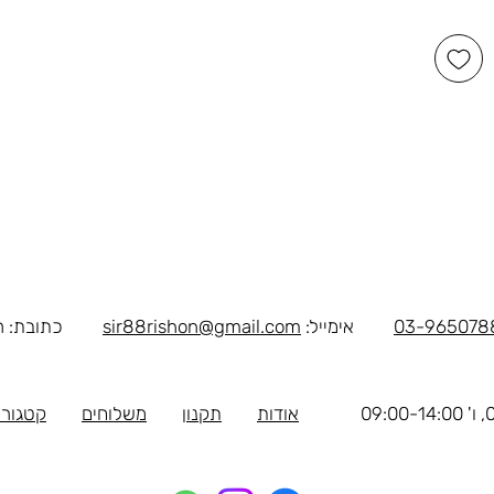
03-965078
אימייל:
sir88rishon@gmail.com
כתובת: רוטשילד 
אודות
תקנון
משלוחים
קטגורי