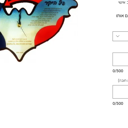
 אישי
 אותו
שלנו ברוטשילד 1, ראשון לציון,
דור,
שמחות.
0/500
0/500