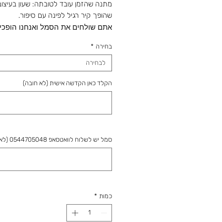
מתנה שהזמן עובד לטובתה: שעון בעיצוב
שהופך קיר רגיל לפינה עם סיפור.
אתם שולחים את הסמל ואנחנו הופכים
לשעון או מגן לבחירתכם.
בחירה
*
סמל יש לשלוח לוואטסאפ 0544705048
מהחנות והסטודיו 
לבחירה
מאז 1988: מלאכה שמתחדשת עם כל 
הקלד כאן הקדשה אישית (לא חובה)
ומתנה שמוכנה בזמן לשמחה. נפגשים ב
סמל יש לשלוח לוואטסאפ 0544705048 (לא חובה)
כמות
*