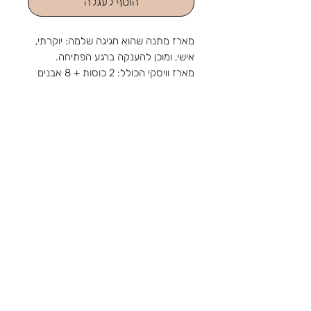
הוסף לעגלה
מארז מתנה שהוא חגיגה שלמה: יוקרתי,
אישי, ומוכן להענקה ברגע הפתיחה.
מארז וויסקי הכולל: 2 כוסות + 8 אבנים
בקופסאת עץ מהודרת
כולל הקדשה אישית בחריטה על
הקופסה
מהחנות והסטודיו שלנו ברוטשילד 1,
ראשון לציון, מאז 1988: מלאכה
שמתחדשת עם כל דור, ומתנה שמוכנה
צור קשר
בזמן לשמחה. נפגשים בשמחות.
טלפון:
03-9650788
אימייל:
sir88rishon@gmail.com
כתובת: רוטשילד 1, ראשון לציון
שעות הפעילות: א'-ה' 09:00-18:30, ו' 09:00-
14:00
אודות
תקנון
משלוחים
קטגוריות
נוספות
הצהרת נגישות