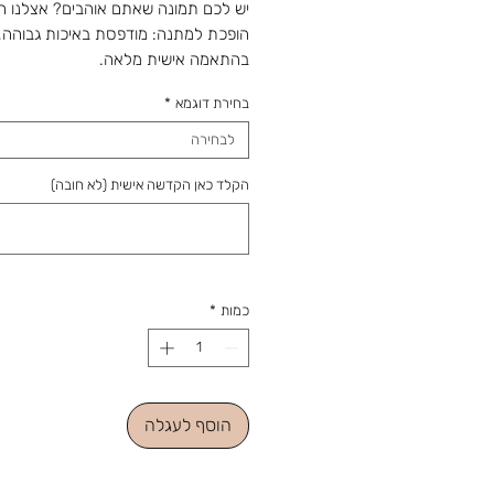
יש לכם תמונה שאתם אוהבים? אצלנו ה
הופכת למתנה: מודפסת באיכות גבוהה,
בהתאמה אישית מלאה.
כרית ויסקו עם הקדשה אישית
בחירת דוגמא
*
מהחנות והסטודיו 
מאז 1988: מלאכה שמתחדשת עם כל 
לבחירה
ומתנה שמוכנה בזמן לשמחה. נפגשים ב
הקלד כאן הקדשה אישית (לא חובה)
כמות
*
הוסף לעגלה