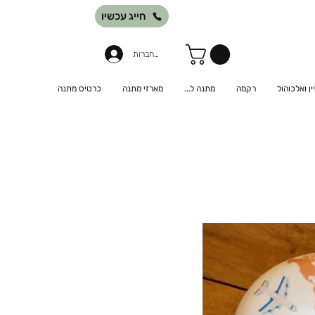
חייג עכשיו
להתחברות
יין ואלכוהול
רקמה
מתנה ל...
מארזי מתנה
כרטיס מתנה