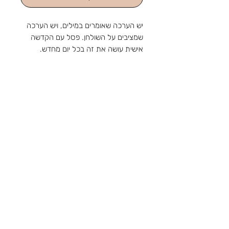
יש הערכה שאומרים במילים, ויש הערכה
שמציבים על השולחן. פסל עם הקדשה
אישית עושה את זה בכל יום מחדש.
גובה 42 ס"מ
כולל הקדשה אישית
מהחנות והסטודיו שלנו ברוטשילד 1,
ראשון לציון, מאז 1988: מלאכה
שמתחדשת עם כל דור, ומתנה שמוכנה
בזמן לשמחה. נפגשים בשמחות.
צור קשר
טלפון:
03-9650788
אימייל:
sir88rishon@gmail.com
כתובת: רוטשילד 1, ראשון לציון
שעות הפעילות: א'-ה' 09:00-18:30, ו' 09:00-
14:00
אודות
תקנון
משלוחים
קטגוריות
נוספות
הצהרת נגישות