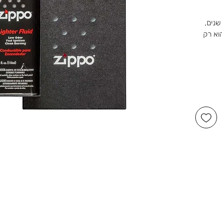
שנים,
וא רק
שלנו ברוטשילד 1, ראשון לציון,
דור,
שמחות.