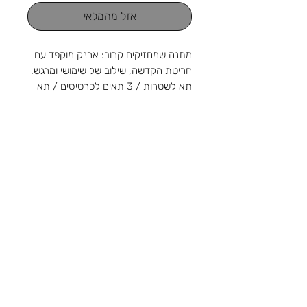
אזל מהמלאי
מתנה שמחזיקים קרוב: ארנק מוקפד עם
חריטת הקדשה, שילוב של שימושי ומרגש.
תא לשטרות / 3 תאים לכרטיסים / תא
למטבעות סגירת רוכסן
2 תאים מוסתרים
המחיר כולל הקדשה
מהחנות והסטודיו שלנו ברוטשילד 1,
ראשון לציון, מאז 1988: מלאכה
שמתחדשת עם כל דור, ומתנה שמוכנה
צור קשר
בזמן לשמחה. נפגשים בשמחות.
טלפון:
03-9650788
אימייל:
sir88rishon@gmail.com
כתובת: רוטשילד 1, ראשון לציון
שעות הפעילות: א'-ה' 09:00-18:30, ו' 09:00-
14:00
אודות
תקנון
משלוחים
קטגוריות