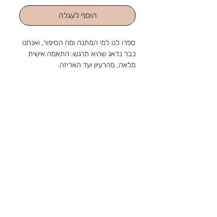
הוסף לעגלה
ספרו לנו למי המתנה ומה הסיפור, ואנחנו
כבר נדאג שהיא תרגש: התאמה אישית
מלאה, מהרעיון ועד האריזה.
אלבום עם כריכת עץ מעוצבת והקדשה
אישית
צביעה ידנית - צבעים לבחירתכם
לאלבום 200 כיסים לתמונות בגודל עד
10/15 ס״מ
מהחנות והסטודיו שלנו ברוטשילד 1,
צור קשר
ראשון לציון, מאז 1988: מלאכה
טלפון:
03-9650788
שמתחדשת עם כל דור, ומתנה שמוכנה
אימייל:
sir88rishon@gmail.com
בזמן לשמחה. נפגשים בשמחות.
כתובת: רוטשילד 1, ראשון לציון
שעות הפעילות: א'-ה' 09:00-18:30, ו' 09:00-
14:00
אודות
תקנון
משלוחים
קטגוריות