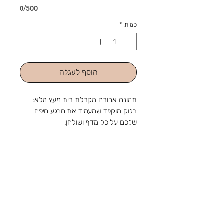
0/500
כמות
*
הוסף לעגלה
תמונה אהובה מקבלת בית מעץ מלא:
בלוק מוקפד שמעמיד את הרגע היפה
שלכם על כל מדף ושולחן.
הדפסה על בלוק עץ בחום
בגדלים שונים
שליחת תמונה
עובי 2.7 ס"מ
מהחנות והסטודיו שלנו ברוטשילד 1,
בוואטסאפ: 054-4705048
ראשון לציון, מאז 1988: מלאכה
שמתחדשת עם כל דור, ומתנה שמוכנה
בזמן לשמחה. נפגשים בשמחות.